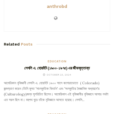
anthrobd
Related
Posts
EDUCATION
লেসলি এ. হোয়াইট (১৯০০-১৯৭৫) এর জীবনবৃত্তান্ত
OCTOBER 23, 2024
আমেরিকান নৃবিজ্ঞানী লেসলি এ. হোয়াইট ১৯০০ সালে কলোরাডোতে ( Colorado)
জন্মগ্রহণ করেন।তিনি মূলত 'সাংস্কৃতিক বিবর্তন' এবং 'সংস্কৃতির বৈজ্ঞানিক অধ্যয়নে'র
(Culturology)জন্য সুপরিচিত ছিলেন। আমেরিকান এই নৃবিজ্ঞানীর নৃবিজ্ঞানে আসার পথটা
এত সরল ছিল না। বহুপথ ঘুরে তাঁকে নৃবিজ্ঞানে আসতে হয়েছে। লেসলি...