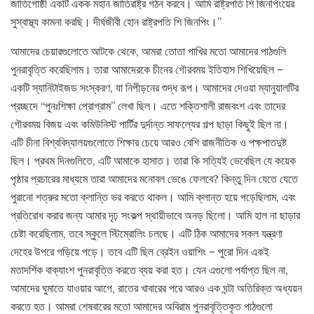
জাতিগোষ্ঠী একটি একক মহান জাতিরাষ্ট্র গঠন করবে। আমি রাষ্ট্রপতি শি জিনপিংয়ের
সুস্বাস্থ্য কামনা করছি। দীর্ঘজীবী হোন রাষ্ট্রপতি শি জিনপিং।”
আমাদের চেয়ারগুলোতে আটকে থেকে, আমরা তোতা পাখির মতো আমাদের পাঠগুলি
পুনরাবৃত্তি করেছিলাম। তারা আমাদেরকে চীনের গৌরবময় ইতিহাস শিখিয়েছিল –
একটি স্যানিটাইজড সংস্করণ, যা নিপীড়নের শুদ্ধ রূপ। আমাদের দেওয়া ম্যানুয়ালটির
প্রচ্ছদে “পুনঃশিক্ষা প্রোগ্রাম” লেখা ছিল। এতে শক্তিশালী রাজবংশ এবং তাদের
গৌরবময় বিজয় এবং কমিউনিস্ট পার্টির দুর্দান্ত সাফল্যের গল্প ছাড়া কিছুই ছিল না।
এটি চীনা বিশ্ববিদ্যালয়গুলোতে শিক্ষার চেয়ে আরও বেশি রাজনীতিক ও পক্ষপাতদুষ্ট
ছিল। প্রথম দিনগুলিতে, এটি আমাকে হাসাত। তারা কি সত্যিই ভেবেছিল যে কয়েক
পৃষ্ঠার প্রচারের মাধ্যমে তারা আমাদের মনোবল ভেঙে ফেলবে? কিন্তু দিন যেতে যেতে
পুরানো শত্রুর মতো ক্লান্তি ভর করতে থাকল। আমি ক্লান্ত হয়ে পড়েছিলাম, এবং
প্রতিরোধ করার জন্য আমার দৃঢ় সংকল্প স্থায়ীভাবে অনড় ছিলো। আমি হাল না ছাড়ার
চেষ্টা করেছিলাম, তবে স্কুলে স্টিম্রোলিং চলছে। এটি ঠিক আমাদের সকল যন্ত্রণা
দেহের উপরে গড়িয়ে পড়ে। তবে এটি ছিল ব্রেইন ওয়াশিং – পুরো দিন একই
মতাদর্শিক বাক্যাংশ পুনরাবৃত্তি করতে ব্যয় করা হত। যেন এগুলো পর্যাপ্ত ছিল না,
আমাদের ঘুমাতে যাওয়ার আগে, রাতের খাবারের পরে আরও এক ঘন্টা অতিরিক্ত অধ্যয়ন
করতে হত। আমরা শেষবারের মতো আমাদের অবিরাম পুনরাবৃত্তিকৃত পাঠগুলো