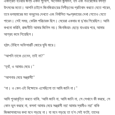
একত্রিত হওয়ার জন্য একটা সুযোগ, অনেকটা জন্মদিন, ইদ এবং নওরোজের বসন্ত
উৎসবের মতো। আপনি চাইলে জিনজিয়াংয়ের নিপীড়নের প্রতিবাদ করতে যেতে পারেন,
তবে গুলহুমারের মত বন্ধুদের দেখতে এবং নির্বাসিত স¤প্রদায়ের দেখা পেতেও যেতে
পারেন। সেই সময়, কেরিম পরিচারক ছিল। মেয়েরা একবার বা দু’বার গিয়েছিল। আমি
কখনো করিনি, রাজনীতি আমার জিনিস নয়। জিনজিয়াং ছেড়ে যাওয়ার পরে, আমার
আগ্রহ কমে গিয়েছিল।
হঠাৎ টেবিলে অফিসারটি জোরে ঘুষি মারে।
“আপনি তাকে চেনেন, তাই না?”
“হ্যাঁ, ও আমার মেয়ে।”
“আপনার মেয়ে সন্ত্রাসী!”
“না। ও কেন এই বিক্ষোভে এসেছিলো তা আমি জানি না।”
আমি পুনরাবৃত্তি করতে থাকি, ‘আমি জানি না, আমি জানি না, সে সেখানে কী করছে, সে
কোন ভুল করছে না, কসম! আমার মেয়ে সন্ত্রাসী নয়! আমার স্বামীও নয়!’ বাকি
জিজ্ঞাসাবাদের কথা মনে পড়ছে না। যা মনে পড়ছে তা হ’ল সেই ফটো, তাদের