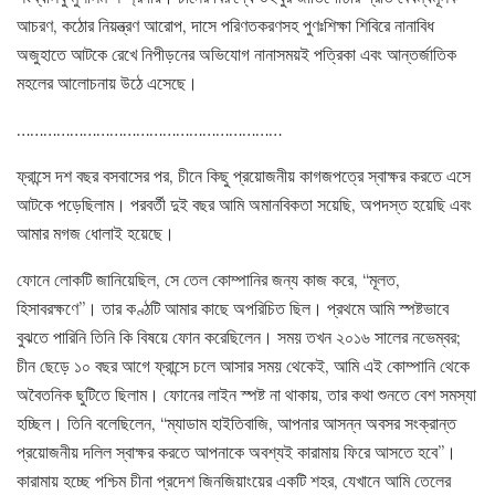
আচরণ, কঠোর নিয়ন্ত্রণ আরোপ, দাসে পরিণতকরণসহ পুণঃশিক্ষা শিবিরে নানাবিধ
অজুহাতে আটকে রেখে নিপীড়নের অভিযোগ নানাসময়ই পত্রিকা এবং আন্তর্জাতিক
মহলের আলোচনায় উঠে এসেছে।
……………………………………………………
ফ্রান্সে দশ বছর বসবাসের পর, চীনে কিছু প্রয়োজনীয় কাগজপত্রে স্বাক্ষর করতে এসে
আটকে পড়েছিলাম। পরবর্তী দুই বছর আমি অমানবিকতা সয়েছি, অপদস্ত হয়েছি এবং
আমার মগজ ধোলাই হয়েছে।
ফোনে লোকটি জানিয়েছিল, সে তেল কোম্পানির জন্য কাজ করে, “মূলত,
হিসাবরক্ষণে”। তার কণ্ঠটি আমার কাছে অপরিচিত ছিল। প্রথমে আমি স্পষ্টভাবে
বুঝতে পারিনি তিনি কি বিষয়ে ফোন করেছিলেন। সময় তখন ২০১৬ সালের নভেম্বর;
চীন ছেড়ে ১০ বছর আগে ফ্রান্সে চলে আসার সময় থেকেই, আমি এই কোম্পানি থেকে
অবৈতনিক ছুটিতে ছিলাম। ফোনের লাইন স্পষ্ট না থাকায়, তার কথা শুনতে বেশ সমস্যা
হচ্ছিল। তিনি বলেছিলেন, “ম্যাডাম হাইতিবাজি, আপনার আসন্ন অবসর সংক্রান্ত
প্রয়োজনীয় দলিল স্বাক্ষর করতে আপনাকে অবশ্যই কারামায় ফিরে আসতে হবে”।
কারামায় হচ্ছে পশ্চিম চীনা প্রদেশ জিনজিয়াংয়ের একটি শহর, যেখানে আমি তেলের