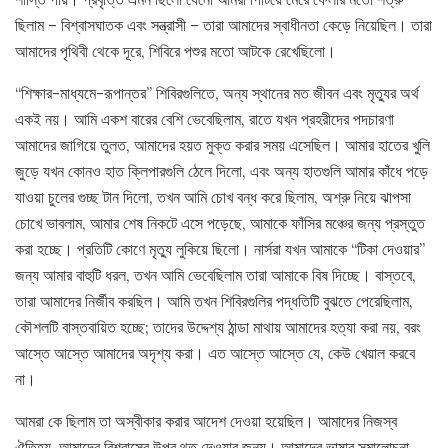
ছিলাম – বিশ্বাসঘাতক এবং সন্ত্রাসী – তারা আমাদের স্বাধীনতা কেড়ে নিয়েছিল। তারা
আমাদের পৃথিবী থেকে দূরে, শিবিরে পশুর মতো আটকে রেখেছিলো।
“শিক্ষার-মাধ্যমে-রূপান্তর” শিবিরগুলিতে, অন্য স্থানের মত জীবন এবং মৃত্যুর অর্থ
একই নয়। আমি একশ বারের বেশি ভেবেছিলাম, রাতে যখন প্রহরীদের পদচারণা
আমাদের জাগিয়ে তুলত, আমাদের হয়ত মুক্ত করার সময় এসেছিল। আমার হাতের খুলি
জুড়ে যখন কোনও হাত ক্লিপারগুলি ঠেলে দিলো, এবং অন্য হাতগুলি আমার কাঁধে পড়ে
যাওয়া চুলের গুচ্ছ টান দিলো, তখন আমি চোখ বন্ধ করে ছিলাম, অশ্রু নিয়ে ঝাপসা
চোখে ভাবলাম, আমার শেষ নিকটে এসে পড়েছে, আমাকে ফাঁসির মঞ্চের জন্য প্রস্তুত
করা হচ্ছে। প্রতিটি কোণে মৃত্যু লুকিয়ে ছিলো। নার্সরা যখন আমাকে “টিকা দেওয়ার”
জন্য আমার বাহুটি ধরল, তখন আমি ভেবেছিলাম তারা আমাকে বিষ দিচ্ছে। বাস্তবে,
তারা আমাদের নির্জীব করছিল। আমি তখন শিবিরগুলির পদ্ধতিটি বুঝতে পেরেছিলাম,
কৌশলটি বাস্তবায়িত হচ্ছে; তাদের উদ্দেশ্য ঠান্ডা মাথায় আমাদের হত্যা করা নয়, বরং
আস্তে আস্তে আমাদের অদৃশ্য করা। এত আস্তে আস্তে যে, কেউ খেয়াল করবে
না।
আমরা কে ছিলাম তা অস্বীকার করার আদেশ দেওয়া হয়েছিল। আমাদের নিজস্ব
ঐতিহ্য, আমাদের বিশ্বাসের উপর থুতু দেওয়ার জন্য। আমাদের ভাষার সমালোচনা