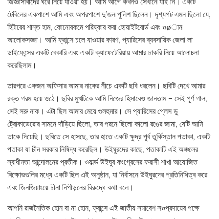
জিজ্ঞাসাবাদের ঘরে নিয়ে যাওয়া হয়। আমি আগে কখনও সেখানে যাই নি। একটি
টেবিলের একপাশে আমি এবং অপরপাশে দু’জন পুলিশ ছিলেন। দৃশ্যপট এমন ছিলো যে,
হিটারের শান্ত হাম, কোনোরকমে পরিষ্কার করা হোয়াইটবোর্ড এবং ¤øান
আলোকসজ্জা। আমি ফ্রান্সে চলে যাওয়ার কারণ, প্যারিসের ব্যবসায়িক জেলা লা
ডাইফেন্সের একটি বেকারি এবং একটি ক্যাফেটেরিয়ায় আমার চাকরি নিয়ে আলোচনা
করেছিলাম।
তারপরে একজন অফিসার আমার নাকের নীচে একটি ছবি ধরলেন। ছবিটি দেখে আমার
রক্ত গরম হয়ে ওঠে। ছবির মুখটিকে আমি নিজের হিসাবেও জানতাম – সেই পূর্ণ গাল,
সেই সরু নাক। এটা ছিল আমার মেয়ে গুলহুমার। সে প্যারিসের প্লেস ডু
ট্রোকাডেরোর সামনে দাঁড়িয়ে ছিলো, তার পরনে ছিলো কালো রঙের জামা, যেটি আমি
তাকে দিয়েছি। ছবিতে সে হাসছে, তার হাতে একটি ক্ষুদ্র পূর্ব তুর্কিস্তান পতাকা, একটি
পতাকা যা চীন সরকার নিষিদ্ধ করেছিল। উইঘুরদের কাছে, পতাকাটি এই অঞ্চলের
স্বাধীনতা আন্দোলনের প্রতীক। ওয়ার্ল্ড উইঘুর কংগ্রেসের ফরাসী শাখা আয়োজিত
বিক্ষোভগুলির মধ্যে একটি ছিল এই অনুষ্ঠান, যা নির্বাসনে উইঘুরদের প্রতিনিধিত্ব করে
এবং জিনজিয়াংয়ে চীনা নিপীড়নের বিরুদ্ধে কথা বলে।
আপনি রাজনৈতিক হোন বা না হোন, ফ্রান্সে এই জাতীয় সমাবেশ স¤প্রদায়ের পক্ষে