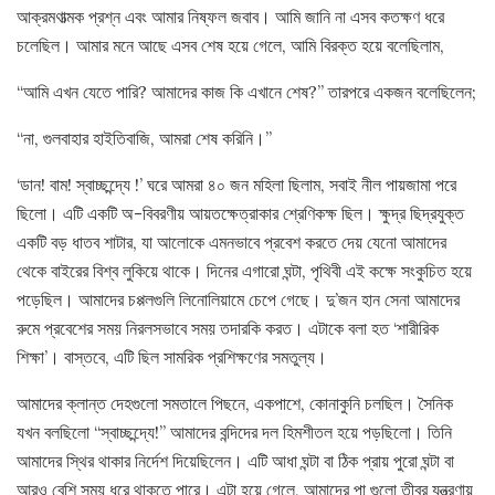
আক্রমণাত্মক প্রশ্ন এবং আমার নিষ্ফল জবাব। আমি জানি না এসব কতক্ষণ ধরে
চলেছিল। আমার মনে আছে এসব শেষ হয়ে গেলে, আমি বিরক্ত হয়ে বলেছিলাম,
“আমি এখন যেতে পারি? আমাদের কাজ কি এখানে শেষ?” তারপরে একজন বলেছিলেন;
“না, গুলবাহার হাইতিবাজি, আমরা শেষ করিনি।”
‘ডান! বাম! স্বাচ্ছন্দ্যে !’ ঘরে আমরা ৪০ জন মহিলা ছিলাম, সবাই নীল পায়জামা পরে
ছিলো। এটি একটি অ-বিবরণীয় আয়তক্ষেত্রাকার শ্রেণিকক্ষ ছিল। ক্ষুদ্র ছিদ্রযুক্ত
একটি বড় ধাতব শাটার, যা আলোকে এমনভাবে প্রবেশ করতে দেয় যেনো আমাদের
থেকে বাইরের বিশ্ব লুকিয়ে থাকে। দিনের এগারো ঘন্টা, পৃথিবী এই কক্ষে সংকুচিত হয়ে
পড়েছিল। আমাদের চপ্পলগুলি লিনোলিয়ামে চেপে গেছে। দু’জন হান সেনা আমাদের
রুমে প্রবেশের সময় নিরলসভাবে সময় তদারকি করত। এটাকে বলা হত ‘শারীরিক
শিক্ষা’। বাস্তবে, এটি ছিল সামরিক প্রশিক্ষণের সমতুল্য।
আমাদের ক্লান্ত দেহগুলো সমতালে পিছনে, একপাশে, কোনাকুনি চলছিল। সৈনিক
যখন বলছিলো “স্বাচ্ছন্দ্যে!” আমাদের বন্দিদের দল হিমশীতল হয়ে পড়ছিলো। তিনি
আমাদের স্থির থাকার নির্দেশ দিয়েছিলেন। এটি আধা ঘন্টা বা ঠিক প্রায় পুরো ঘন্টা বা
আরও বেশি সময় ধরে থাকতে পারে। এটা হয়ে গেলে, আমাদের পা গুলো তীব্র যন্ত্রণায়