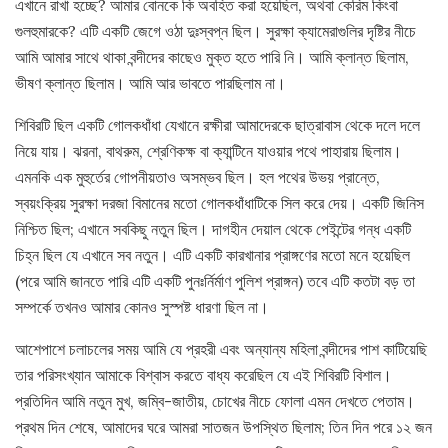
এখানে রাখা হচ্ছে? আমার বোনকে কি অবহিত করা হয়েছিল, অথবা কেরিম কিংবা
গুলহুমারকে? এটি একটি জেগে ওঠা দুঃস্বপ্ন ছিল। সুরক্ষা ক্যামেরাগুলির দৃষ্টির নীচে
আমি আমার সাথে থাকা বন্দীদের কাছেও মুক্ত হতে পারি নি। আমি ক্লান্ত ছিলাম,
ভীষণ ক্লান্ত ছিলাম। আমি আর ভাবতে পারছিলাম না।
শিবিরটি ছিল একটি গোলকধাঁধা যেখানে রক্ষীরা আমাদেরকে ছাত্রাবাস থেকে দলে দলে
নিয়ে যায়। ঝরনা, বাথরুম, শ্রেণিকক্ষ বা ক্যান্টিনে যাওয়ার পথে পাহারায় ছিলাম।
এমনকি এক মুহুর্তের গোপনীয়তাও অসম্ভব ছিল। হল পথের উভয় প্রান্তে,
স্বয়ংক্রিয় সুরক্ষা দরজা বিমানের মতো গোলকধাঁধাটিকে সিল করে দেয়। একটি জিনিস
নিশ্চিত ছিল; এখানে সবকিছু নতুন ছিল। দাগহীন দেয়াল থেকে পেইন্টের গন্ধ একটি
চিহ্ন ছিল যে এখানে সব নতুন। এটি একটি কারখানার প্রাঙ্গণের মতো মনে হয়েছিল
(পরে আমি জানতে পারি এটি একটি পুনঃর্নির্মাণ পুলিশ প্রাঙ্গন) তবে এটি কতটা বড় তা
সম্পর্কে তখনও আমার কোনও সুস্পষ্ট ধারণা ছিল না।
আশেপাশে চলাচলের সময় আমি যে প্রহরী এবং অন্যান্য মহিলা বন্দীদের পাশ কাটিয়েছি
তার পরিসংখ্যান আমাকে বিশ্বাস করতে বাধ্য করেছিল যে এই শিবিরটি বিশাল।
প্রতিদিন আমি নতুন মুখ, জম্বি-জাতীয়, চোখের নীচে ফোলা এমন দেখতে পেতাম।
প্রথম দিন শেষে, আমাদের ঘরে আমরা সাতজন উপস্থিত ছিলাম; তিন দিন পরে ১২ জন