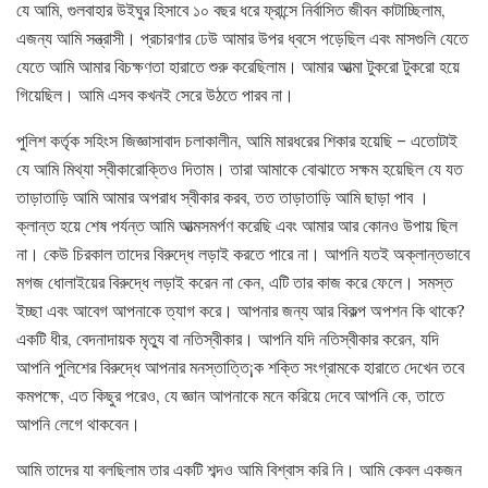
যে আমি, গুলবাহার উইঘুর হিসাবে ১০ বছর ধরে ফ্রান্সে নির্বাসিত জীবন কাটাচ্ছিলাম,
এজন্য আমি সন্ত্রাসী। প্রচারণার ঢেউ আমার উপর ধ্বসে পড়েছিল এবং মাসগুলি যেতে
যেতে আমি আমার বিচক্ষণতা হারাতে শুরু করেছিলাম। আমার আত্মা টুকরো টুকরো হয়ে
গিয়েছিল। আমি এসব কখনই সেরে উঠতে পারব না।
পুলিশ কর্তৃক সহিংস জিজ্ঞাসাবাদ চলাকালীন, আমি মারধরের শিকার হয়েছি – এতোটাই
যে আমি মিথ্যা স্বীকারোক্তিও দিতাম। তারা আমাকে বোঝাতে সক্ষম হয়েছিল যে যত
তাড়াতাড়ি আমি আমার অপরাধ স্বীকার করব, তত তাড়াতাড়ি আমি ছাড়া পাব ।
ক্লান্ত হয়ে শেষ পর্যন্ত আমি আত্মসমর্পণ করেছি এবং আমার আর কোনও উপায় ছিল
না। কেউ চিরকাল তাদের বিরুদ্ধে লড়াই করতে পারে না। আপনি যতই অক্লান্তভাবে
মগজ ধোলাইয়ের বিরুদ্ধে লড়াই করেন না কেন, এটি তার কাজ করে ফেলে। সমস্ত
ইচ্ছা এবং আবেগ আপনাকে ত্যাগ করে। আপনার জন্য আর বিকল্প অপশন কি থাকে?
একটি ধীর, বেদনাদায়ক মৃত্যু বা নতিস্বীকার। আপনি যদি নতিস্বীকার করেন, যদি
আপনি পুলিশের বিরুদ্ধে আপনার মনস্তাত্তি¡ক শক্তি সংগ্রামকে হারাতে দেখেন তবে
কমপক্ষে, এত কিছুর পরেও, যে জ্ঞান আপনাকে মনে করিয়ে দেবে আপনি কে, তাতে
আপনি লেগে থাকবেন।
আমি তাদের যা বলছিলাম তার একটি শব্দও আমি বিশ্বাস করি নি। আমি কেবল একজন