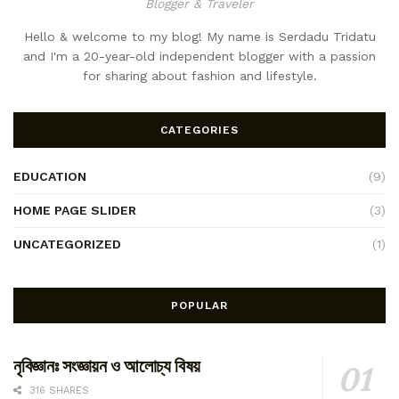
Blogger & Traveler
Hello & welcome to my blog! My name is Serdadu Tridatu
and I'm a 20-year-old independent blogger with a passion
for sharing about fashion and lifestyle.
CATEGORIES
EDUCATION
(9)
HOME PAGE SLIDER
(3)
UNCATEGORIZED
(1)
POPULAR
নৃবিজ্ঞানঃ সংজ্ঞায়ন ও আলোচ্য বিষয়
316 SHARES