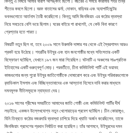
কিন্তু এ বিষয়ে আমার খারাপ আশঙ্কাই ছিলো। বছরের এ সময়ে কারামায় শহর তীব্র
শীতের কবলে ছিলো। বরফ বাতাসের ঝর্না, দোকান, বাড়িঘর এবং অ্যাপার্টমেন্টের
ভবনগুলোতে আর্তনাদ তৈরী করেছিলো। কিন্তু আমি জিনজিয়াং এর কঠোর ব্যবস্থা
নিয়ে সবচেয়ে বেশি ভয়ে ছিলাম। ঘরের বাইরে পা রাখলেই, যে কেউ বিনা কারণে
গ্রেপ্তার হতে পারত।
বিষয়টি নতুন ছিল না, তবে ২০০৯ সালে উরুমকি দাঙ্গার পর থেকে এই স্বৈরশাসন আরও
প্রকট হয়ে উঠেছে। শহরটির উইঘুর এবং হান জনগোষ্ঠীর মধ্যে সহিংসতার একটি
বিস্ফোরণ ঘটেছিল, যেখানে ১৯৭ জন মারা গিয়েছিল। ঘটনাটি এ অঞ্চলের সা¤প্রতিক
ইতিহাসের একটি গুরুত্বপূর্ণ মোড়। পরবর্তীতে, চীনা কমিউনিস্ট পার্টি এই ভয়াবহ
কাজগুলোর জন্য পুরো উইঘুর জাতিগোষ্ঠীকে দোষারোপ করে এবং উইঘুর পরিবারগুলোকে
র‌্যাডিকাল ইসলাম এবং বিচ্ছিন্নতাবাদের এক আস্তানা হিসেবে দাবি করার মাধ্যমে
দমনমূলক নীতিসমূহকে ন্যায্যতা দেয়।
২০১৬ সালের গ্রীষ্মের সময়টিতে আমাদের জাতি গোষ্ঠী এবং কমিউনিস্ট পার্টির দীর্ঘ
লড়াইয়ে, একজন উল্লেখযোগ্য নতুন খেলোয়াড়ের প্রবেশ ঘটেছিল। চীন কোয়াঙ্গুও,
যিনি তিব্বতে কঠোর নজরদারি ব্যবস্থা চাপিয়ে দিয়ে খ্যাতি অর্জন করেছিলেন, তাকে
জিনজিয়াং প্রদেশের প্রধান নির্বাচিত করা হয়েছিল। তাঁর আগমনে, উইঘুরদের দমন