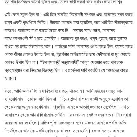
হতাশায় নিমজ্জিত আমরা দু’জন এবং সেলের ভারী দরজা বন্ধ করার জোড়ালো শব্দ।
এটি কোন স্কুল ছিল না। এটি ছিল সামরিক নিয়মাবলী সম্পন্ন এবং আমাদের দমন করার
জন্য একটি পুনঃশিক্ষা শিবির। নীরবতা আরোপ করা হয়েছিল, তবে শারীরিক সীমাবদ্ধতার
কারণেও আমাদের কথা বলতে ইচ্ছে করে নি। সময়ের সাথে সাথে, আমাদের
কথোপকথনগুলি ক্ষীণ হয়ে এসেছিল। আমাদের ঘুম ভাঙা, খাদ্য গ্রহণ, রাতে ঘুমাতে
যাওয়া সব চলত হুইসেলের শব্দে। গার্ডদের সর্বদা আমাদের ওপর নজর ছিল; তাদের নজর
থেকে বাঁচার কোনও উপায় ছিল না, প্রার্থনার অভিযোগের ভয়ে ফোঁসানো বা মুখ মোছার
কোনও উপায় ছিল না। “ইসলামপন্থী সন্ত্রাসবাদী” আখ্যা দেওয়ার ভয়ে খাবারকে
প্রত্যাখ্যান করা নিয়মের বিরুদ্ধে ছিল। ওয়ার্ডেনরা দাবি করেছিল যে আমাদের খাবার
হালাল।
রাতে, আমি আমার বিছানায় নিশ্চল হয়ে পড়ে থাকতাম। আমি সময়ের সমস্ত জ্ঞান
হারিয়েছিলাম। কোনও ঘড়ি ছিল না। দিনের ঠান্ডা বা গরম কতটা অনুভূত হয়েছিল তা
থেকে সময় অনুমান করেছিলাম। প্রহরীরা আমাকে আতঙ্কিত করে রেখেছিল। এখানে
আসার পর থেকে আমরা দিবালোক দেখিনি – সব জানালা সেই জঘন্য ধাতব শাটার দ্বারা
অবরুদ্ধ করা হয়েছিল। যদিও পুলিশ সদস্যদের মধ্যে একজন আমাকে প্রতিশ্রুতি
দিয়েছিল যে আমাকে একটি ফোন দেওয়া হবে, তবে হয়নি। কে জানত যে আমাকে