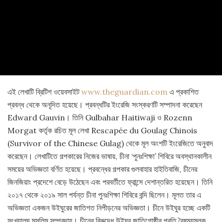
এই লেখাটি ব্রিটিশ ওয়েবসাইট
www.theguardian.com
এ প্রকাশিত
প্রবন্ধ থেকে অনূদিত হয়েছে। প্রবন্ধটির ইংরেজি সংস্করণটি সম্পাদনা করেছেন
Edward Gauvin। তিনি Gulbahar Haitiwaji ও Rozenn
Morgat কর্তৃক রচিত মূল লেখা Rescapée du Goulag Chinois
(Survivor of the Chinese Gulag) থেকে মূল অংশটি ইংরেজিতে অনুবাদ
করেছেন। লেখাটিতে গল্পকারের নিজের ভাষায়, চীনা ‘পুনঃশিক্ষা’ শিবিরে অবস্থানকালীন
সময়ের অভিজ্ঞতা বর্ণিত হয়েছে। প্রবন্ধের গল্পকার গুলবাহার হাইতিবাজি, চীনের
জিনজিয়াং প্রদেশে বেড়ে উঠেছেন এবং পরবর্তীতে ফ্রান্সে দেশান্তরিত হয়েছেন। তিনি
২০১৭ থেকে ২০১৯ সাল পর্যন্ত চীনা পুনঃশিক্ষা শিবিরে বন্দি ছিলেন। মূলত তার এ
অভিজ্ঞতা একজন উইঘুরের জাতিগত নিপীড়নের অভিজ্ঞতা। চীনে উইঘুর হচ্ছে একটি
সংখ্যালঘু মুসলিম সম্প্রদায়। চীনের বিরুদ্ধে উইঘুর জাতিগোষ্ঠীর প্রতি বৈষম্যমূলক