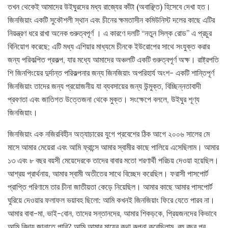
তখন থেকেই আমাদের উইঘুরদের মধ্য রাজ্যের কাঁটা (অবাঞ্ছিত) হিসেবে দেখা হত।
জিনজিয়াং একটি সুকৌশলী স্থান এবং চীনের ক্ষমতাসীন কমিউনিস্ট দলের কাছে এটির
নিয়ন্ত্রণ ধরে রাখা অনেক গুরুত্বপূর্ণ । এ কারণে দলটি “নতুন সিল্ক রোড” এ প্রচুর
বিনিয়োগ করেছে; এটি মধ্য এশিয়ার মাধ্যমে চীনকে ইউরোপের সাথে সংযুক্ত করার
জন্য পরিকল্পিত প্রকল্প, যার মধ্যে আমাদের অঞ্চলটি একটি গুরুত্বপূর্ণ অক্ষ। রাষ্ট্রপতি
শি জিনপিংয়ের দুর্দান্ত পরিকল্পনার জন্য জিনজিয়াং অপরিহার্য অংশ- একটি শান্তিপূর্ণ
জিনজিয়াং তাদের জন্য প্রয়োজনীয় যা ব্যবসায়ের জন্য উন্মুক্ত, বিচ্ছিন্নতাবাদী
প্রবণতা এবং জাতিগত উত্তেজনা থেকে মুক্ত। সংক্ষেপে বললে, উইঘুর শূণ্য
জিনজিয়াং।
জিনজিয়াং এক নজিরবিহীন অত্যাচারের যুগে প্রবেশের ঠিক আগে ২০০৬ সালের মে
মাসে আমার মেয়েরা এবং আমি ফ্রান্সে আমার স্বামীর কাছে পালিয়ে এসেছিলাম। আমার
১৩ এবং ৮ বছর বয়সী মেয়েদেরকে তাদের বাবার মতো শরণার্থী পরিচয় দেওয়া হয়েছিল।
আশ্রয় প্রার্থনায়, আমার স্বামী অতীতের সাথে বিচ্ছেদ করেছিল। ফরাসী পাসপোর্ট
প্রাপ্তি পরিণামে তার চীনা জাতীয়তা কেড়ে নিয়েছিল। আমার কাছে আমার পাসপোর্ট
ঘুরিয়ে দেওয়ার ফলাফল ভয়াবহ ছিলো: আমি কখনই জিনজিয়াং ফিরে যেতে পারব না।
আমার বাবা-মা, ভাই-বোন, তাদের সন্তানদের, আমার শিকড়কে, প্রিয়জনদের কিভাবে
আমি বিদায় জানাতে পারি? আমি আমার মায়ের কথা কল্পনা করেছিলাম, বহু বছর পর