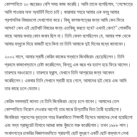
কোম্পানিতে ২০ বছরেরও বেশি সময় কাজ করেছি। আমি তাকে বলেছিলাম, “সেক্ষেত্রে
আমি পাওয়ার অফ অ্যাটর্নি দিতে চাই। কারামায় শহরে আমার এক বন্ধু আমার
প্রশাসনিক বিষয়গুলো দেখাশোনা করে। কিছু কাগজপত্রের জন্য আমি কেন ফিরে
আসব? কেন এই ছোটখাট বিষয়ের জন্য এতকিছু করতে হবে? এখনই কেন?” লোকটির
কাছে আমার কথার কোন জবাব ছিল না। তিনি কেবল বলেছিলেন যে, আমার পক্ষ থেকে
আমার বন্ধুকে দিয়ে কাজটি হবে কিনা তা তিনি আমাকে দুই দিনের মধ্যে জানাবেন।
২০০২ সালে, আমার স্বামী কেরিম কাজের সন্ধানে জিনজিয়াং ছেড়েছিলেন। তিনি
প্রথমে কাজাখস্তানে চেষ্টা করেছিলেন, কিন্তু এক বছর পর হতাশ হয়ে ফিরে আসেন।
তারপরে নরওয়েতে। তারপরে ফ্রান্স, যেখানে তিনি আশ্রয়ের জন্য আবেদন
করেছিলেন। একবার তিনি সেখানে স্থায়ী হয়ে গেলে, আমাদের দুই মেয়ে এবং আমি
তার কাছে চলে যেতাম।
কেরিম সবসময়ই জানত যে তিনি জিনজিয়াং ছেড়ে চলে যাবেন। আমাদের তেল
কোম্পানিতে নিয়োগ দেওয়ার আগেই তার মাঝে চিন্তাটির ভিত তৈরী হয়েছিলো।
জিনজিয়াং প্রদেশের বৃহত্তম শহর উরুমকিতে শিক্ষার্থী হিসেবে আমাদের দেখা হয়েছিলো
এবং সদ্য গ্রাজুয়েট হিসাবে আমরা কাজ খুঁজতে শুরু করেছিলাম। তখন ১৯৮৮ সাল।
সংবাদপত্রে চাকরির বিজ্ঞাপনগুলিতে প্রায়শই ছোট মুদ্রণে একটি ছোট বাক্যাংশ লেখা