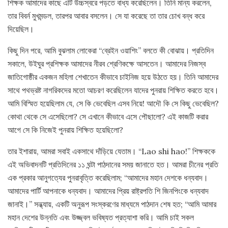
শিক্ষক আমাদের কাছে এটি উচ্চস্বরে পড়তে বাধ্য করেছিলেন। তিনি মান্য করলেন,
তার বিবর্ন মুখমন্ডল, তারপর আবার বসলেন। সে যা করেছে তা তার চোখ বন্ধ করে
দিয়েছিল।
কিছু দিন পরে, আমি বুঝলাম লোকেরা “ব্রেইন ওয়াশিং” বলতে কী বোঝায়। প্রতিদিন
সকালে, উইঘুর প্রশিক্ষক আমাদের নীরব শ্রেণিকক্ষে আসতেন। আমাদের নিজস্ব
জাতিগোষ্ঠীর একজন মহিলা শেখাতেন কীভাবে চাইনিজ হয়ে উঠতে হয়। তিনি আমাদের
সাথে পথভ্রষ্ট নাগরিকদের মতো আচরণ করেছিলেন যাদের পুনরায় শিক্ষিত করতে হবে।
আমি বিস্মিত হয়েছিলাম যে, সে কি ভেবেছিল এসব নিয়ে! আদৌ কি সে কিছু ভেবেছিল?
কোথা থেকে সে এসেছিলো? সে এখানে কীভাবে এসে পৌছালো? এই কাজটি করার
আগে সে কি নিজেই পুনরায় শিক্ষিত হয়েছিলো?
তার ইশারায়, আমরা সবাই একসাথে দাঁড়িয়ে যেতাম। “Lao shi hao!” শিক্ষককে
এই অভিবাদনটি প্রতিদিনের ১১ ঘন্টা পাঠদানের সময় জানাতে হত। আমরা চীনের প্রতি
এক প্রকার আনুগত্যের পুনরাবৃত্তি করেছিলাম; “আমাদের মহান দেশকে ধন্যবাদ।
আমাদের পার্টি আপনাকে ধন্যবাদ। আমাদের প্রিয় রাষ্ট্রপতি শি জিনপিংকে ধন্যবাদ
জানাই।” সন্ধ্যায়, একটি অনুরূপ সংস্করণের মাধ্যমে পাঠদান শেষ হত; “আমি আমার
মহান দেশের উন্নতি এবং উজ্জ্বল ভবিষ্যত প্রত্যাশা করি। আমি চাই সকল