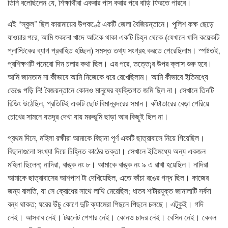
তিনি বলেছিলেন যে, শিক্ষার্থীরা একবার পাস করার পরে বাড়ি ফিরতে পারবে।
এই “স্কুল” ছিল কারামায়ের উপকণ্ঠে একটি জেলা বৈজিয়ন্তানে। পুলিশ কক্ষ ছেড়ে
যাওয়ার পরে, আমি শুকনো খাদে আটকে থাকা একটি চিহ্ন থেকে (যেখানে খালি কয়েকটি
প্লাস্টিকের ব্যাগ প্রবাহিত হচ্ছিল) সমস্ত তথ্য সংগ্রহ করতে পেরেছিলাম। স্পষ্টতই,
প্রশিক্ষণটি পনেরো দিন চলার কথা ছিল। এর পরে, তত্তে¡র উপর ক্লাস শুরু হবে।
আমি জানতাম না কীভাবে আমি নিজেকে ধরে রেখেছিলাম। আমি কীভাবে ইতিমধ্যে
ভেঙে পড়ি নি! বৈজয়ন্তানে কোনও মানুষের ব্যক্তিগত জমি ছিল না। সেখানে তিনটি
বিল্ডিং উঠেছিল, প্রতিটিই একটি ছোট বিমানবন্দরের সমান। কাঁটাতারের বেড়া পেরিয়ে
চোখের সামনে যতদূর দেখা যায় মরুভূমি ছাড়া আর কিছুই ছিল না।
প্রথম দিনে, মহিলা রক্ষীরা আমাকে বিছানা পূর্ণ একটি ছাত্রাবাসে নিয়ে গিয়েছিল।
বিছানাগুলো সংখ্যা দিয়ে চিহ্নিত কাঠের তক্তা। সেখানে ইতিমধ্যে অন্য একজন
মহিলা ছিলেন; নাদিরা, বাঙ্ক নং ৮। আমাকে বাঙ্ক নং ৯ এ রাখা হয়েছিল। নাদিরা
আমাকে ছাত্রাবাসের আশপাশ টা দেখিয়েছিল, এতে কাঁচা রঙের গন্ধ ছিল। কাজের
জন্য বালতি, যা সে ক্রোধের সাথে লাথি মেরেছিল; ধাতব শাটারযুক্ত জানালাটি সর্বদা
বন্ধ থাকত; ঘরের উঁচু কোণে দুটি ক্যামেরা পিছনে পিছনে চলছে। এটুকুই। গদি
নেই। আসবাব নেই। টয়লেট পেপার নেই। কোনও চাদর নেই। বেসিন নেই। কেবল