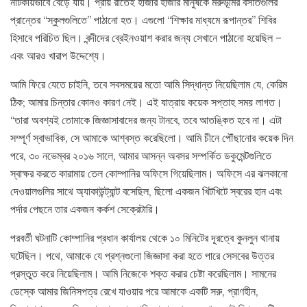
নাটকীয়ভাবে বেড়ে যায়। প্রায় রাতেই হাজার হাজার মানুষকে মরুভূমির বসতিগুলির
প্রান্তের “স্কুলগুলিতে” পাঠানো হত। এগুলো “শিক্ষার মাধ্যমে রূপান্তর” শিবির
হিসাবে পরিচিত ছিল। বন্দীদের ব্রেইনওয়াশ করার জন্য সেখানে পাঠানো হয়েছিল –
এবং আরও খারাপ উদ্দেশ্যে।
আমি ফিরে যেতে চাইনি, তবে সবসময়ের মতো আমি সিদ্ধান্ত নিয়েছিলাম যে, কেরিম
ঠিক; আমার চিন্তার কোনও কারণ নেই। এই যাত্রায় কয়েক সপ্তাহ সময় লাগত।
“তারা অবশ্যই তোমাকে জিজ্ঞাসাবাদের জন্য টানবে, তবে আতঙ্কিত হবে না। এটা
সম্পূর্ণ স্বাভাবিক, সে আমাকে আশ্বস্ত করেছিলো। আমি চীনে পৌঁছানোর কয়েক দিন
পরে, ৩০ নভেম্বর ২০১৬ সালে, আমার আসন্ন অবসর সম্পর্কিত ডকুমেন্টগুলিতে
স্বাক্ষর করতে কারামায় তেল কোম্পানির অফিসে গিয়েছিলাম। অফিসে এর ঝলকানো
দেওয়ালগুলির সাথে অ্যাকাউন্ট্যান্ট বসেছিল, ছিলো একজন খিটখিটে স্বরের হান এবং
পর্দার পেছনে তার একজন কর্কশ সেক্রেটারি।
পরবর্তী ঘটনাটি কোম্পানির প্রধান কার্যালয় থেকে ১০ মিনিটের দূরত্বে কুনলুন থানায়
ঘটেছিল। পথে, আমাকে যে প্রশ্নগুলো জিজ্ঞাসা করা হতে পারে সেসবের উত্তর
প্রস্তুত করে নিয়েছিলাম। আমি নিজেকে শক্ত করার চেষ্টা করেছিলাম। সামনের
ডেস্কে আমার জিনিসপত্র রেখে যাওয়ার পরে আমাকে একটি সরু, প্রাণহীন,