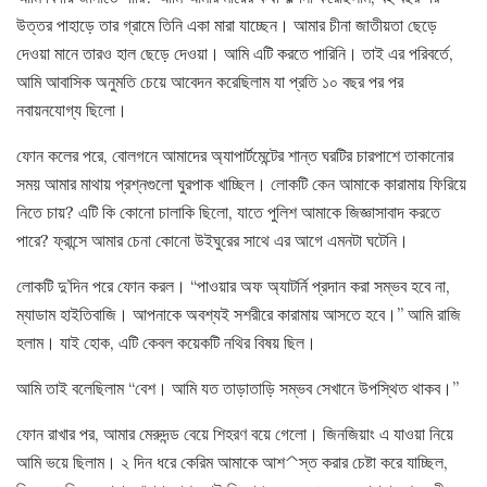
উত্তর পাহাড়ে তার গ্রামে তিনি একা মারা যাচ্ছেন। আমার চীনা জাতীয়তা ছেড়ে
দেওয়া মানে তারও হাল ছেড়ে দেওয়া। আমি এটি করতে পারিনি। তাই এর পরিবর্তে,
আমি আবাসিক অনুমতি চেয়ে আবেদন করেছিলাম যা প্রতি ১০ বছর পর পর
নবায়নযোগ্য ছিলো।
ফোন কলের পরে, বোলগনে আমাদের অ্যাপার্টমেন্টের শান্ত ঘরটির চারপাশে তাকানোর
সময় আমার মাথায় প্রশ্নগুলো ঘুরপাক খাচ্ছিল। লোকটি কেন আমাকে কারামায় ফিরিয়ে
নিতে চায়? এটি কি কোনো চালাকি ছিলো, যাতে পুলিশ আমাকে জিজ্ঞাসাবাদ করতে
পারে? ফ্রান্সে আমার চেনা কোনো উইঘুরের সাথে এর আগে এমনটা ঘটেনি।
লোকটি দু’দিন পরে ফোন করল। “পাওয়ার অফ অ্যাটর্নি প্রদান করা সম্ভব হবে না,
ম্যাডাম হাইতিবাজি। আপনাকে অবশ্যই সশরীরে কারামায় আসতে হবে।” আমি রাজি
হলাম। যাই হোক, এটি কেবল কয়েকটি নথির বিষয় ছিল।
আমি তাই বলেছিলাম “বেশ। আমি যত তাড়াতাড়ি সম্ভব সেখানে উপস্থিত থাকব।”
ফোন রাখার পর, আমার মেরুদন্ড বেয়ে শিহরণ বয়ে গেলো। জিনজিয়াং এ যাওয়া নিয়ে
আমি ভয়ে ছিলাম। ২ দিন ধরে কেরিম আমাকে আশ^স্ত করার চেষ্টা করে যাচ্ছিল,