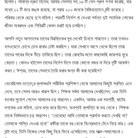
ছিলাম। সামান্য দ্রুত হিসেব; আমার সেলসহ সহ ১৬ টি সেল গ্রুপ গণনা করেছি, যার
মধ্যে ১২ টি করে বাঙ্ক রয়েছে, যা প্রায় ২০০ জনকে বৈজিয়ন্তানে বন্দী করেছে।
পরিবার থেকে ছেড়ে দু’শ মহিলা। পরবর্তী নির্দেশ না দেওয়া পর্যন্ত দুই শতাধিক লোকের
জীবন অবরুদ্ধ এবং শিবিরটি কেবল ভরাট হয়ে চলছিল।
আপনি নতুন আগতদের তাদের বিরক্তিকর মুখ দেখেই চিনতে পারতেন। তারা তখনও
হলওয়েতে চোখে চোখ রাখার চেষ্টা করছিল। যারা সেখানে আগে থেকে ছিলো তারা
তাদের পায়ের দিকে নীচে তাকিয়ে ছিল। তারা রোবটের মতো কাছাকাছি জায়গায় ঘুরে
বেড়াত। কোনও হুইসেল তাদের নির্দেশ দিলে তারা কোনো নজর না দিয়ে দৃষ্টি আকর্ষণ
করত। ঈশ্বর, তাদের সেভাবে তৈরি করার জন্য কী করা হয়েছিল?
ভেবেছিলাম তত্তে¡র ক্লাসগুলি শারীরিক প্রশিক্ষণ থেকে আমাদের কিছুটা স্বস্তি এনে
দেবে, তবে সেসব আরও খারাপ ছিল। শিক্ষক সর্বদা আমাদের দেখছিলেন, এবং তিনি
যতবার সুযোগ পেলেন আমাদের চড় মারলেন। একদিন, আমার এক সহপাঠী, ষাটের
দশকের এক মহিলা, চোখ বন্ধ করে ছিলেন, অবশ্যই ক্লান্তি বা ভয় থেকে। শিক্ষক
তাকে নির্মমভাবে চড় মারলেন। “ভেবেছো আমি তোমাকে প্রার্থনা করতে দেখছি না?
তোমাকে শাস্তি দেওয়া হবে!” রক্ষীরা তাকে ঘর থেকে হিংস্রভাবে টেনে নিয়ে যায়। এক
ঘন্টা পরে, তিনি নিজের লেখা কিছু নিয়ে ফিরে এসেছিলেন; তার আত্ম-সমালোচনা।