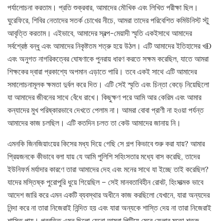
পর্যালোচনা করতাম। প্রতি শুক্রবার, আমাদের মৌখিক এবং লিখিত পরীক্ষা ছিল।
ঘুরেফিরে, শিবির নেতাদের সতর্ক চোখের নীচে, আমরা তাদের পরিবেশিত কমিউনিস্ট স্টু
আবৃত্তি করতাম। এইভাবে, আমাদের স্বল্প-মেয়াদী স্মৃতি একইসাথে আমাদের
সর্বশ্রেষ্ঠ বন্ধু এবং আমাদের নিকৃষ্টতম শত্রু হয়ে উঠল। এটি আমাদের ইতিহাসের খÐ
এবং অনুগত নাগরিকত্বের ঘোষণাকে পুনরায় ধারণ করতে সক্ষম করেছিল, যাতে আমরা
শিক্ষকের দ্বারা প্রকাশ্যে অপমান এড়াতে পারি। তবে একই সাথে এটি আমাদের
সমালোচনামূলক ক্ষমতা দুর্বল করে দিত। এটি সেই স্মৃতি এবং চিন্তা কেড়ে নিয়েছিলো
যা আমাদের জীবনের সাথে বেঁধে রাখে। কিছুক্ষণ পরে আমি আর কেরিম এবং আমার
কন্যাদের মুখ পরিষ্কারভাবে দেখতে পেলাম না। আমরা বোবা প্রাণী না হওয়া পর্যন্ত
আমাদের কাজ চলছিল। এটি কতদিন চলত তা কেউ আমাদের জানায় নি।
এমনকি জিনজিয়াংয়ের কিসের মধ্য দিয়ে গেছি সে গল্প কিভাবে শুরু করা যায়? আমার
প্রিয়জনকে কীভাবে বলা যায় যে আমি পুলিশি সহিংসতার মধ্যে বাস করেছি, তাদের
ইউনিফর্ম মর্যাদার কারণে তারা আমাদের দেহ এবং মনের সাথে যা ইচ্ছে তাই করেছিল?
যাদের মস্তিষ্ক পুরোপুরি ধুয়ে গিয়েছিল – সেই মানবতাবিহীন রোবট, হিংসাত্মক ভাবে
আদেশ জারি করে এমন একটি ব্যবস্থার অধীনে কাজ করছিলো যেখানে, যারা অন্যদের
নিন্দা করে না তারা নিজেরাই নিন্দিত হয় এবং যারা অন্যকে শাস্তি দেয় না তারা নিজেরাই
শাস্তি পায়। প্রবৃত্তি এমন ছিলো যেনো আমরা পিটিয়ে মেরে ফেলার মতো শত্রু