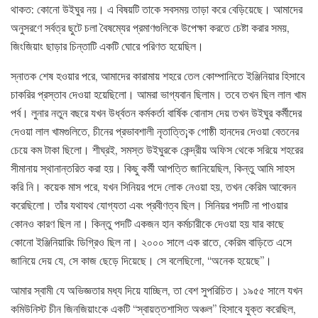
থাকত: কোনো উইঘুর নয়। এ বিষয়টি তাকে সবসময় তাড়া করে বেড়িয়েছে। আমাদের
অনুসরণে সর্বত্র ছুটে চলা বৈষম্যের প্রমাণগুলিকে উপেক্ষা করতে চেষ্টা করার সময়,
জিংজিয়াং ছাড়ার চিন্তাটি একটি ঘোরে পরিণত হয়েছিল।
স্নাতক শেষ হওয়ার পরে, আমাদের কারামায় শহরে তেল কোম্পানিতে ইঞ্জিনিয়ার হিসাবে
চাকরির প্রস্তাব দেওয়া হয়েছিলো। আমরা ভাগ্যবান ছিলাম। তবে তখন ছিল লাল খাম
পর্ব। লুনার নতুন বছরে যখন উর্ধ্বতন কর্মকর্তা বার্ষিক বোনাস দেয় তখন উইঘুর কর্মীদের
দেওয়া লাল খামগুলিতে, চীনের প্রভাবশালী নৃতাত্তি¡ক গোষ্ঠী হানদের দেওয়া বেতনের
চেয়ে কম টাকা ছিলো। শীঘ্রই, সমস্ত উইঘুরকে কেন্দ্রীয় অফিস থেকে সরিয়ে শহরের
সীমানায় স্থানান্তরিত করা হয়। কিছু কর্মী আপত্তি জানিয়েছিল, কিন্তু আমি সাহস
করি নি। কয়েক মাস পরে, যখন সিনিয়র পদে লোক নেওয়া হয়, তখন কেরিম আবেদন
করেছিলো। তাঁর যথাযথ যোগ্যতা এবং প্রবীণত্ব ছিল। সিনিয়র পদটি না পাওয়ার
কোনও কারণ ছিল না। কিন্তু পদটি একজন হান কর্মচারীকে দেওয়া হয় যার কাছে
কোনো ইঞ্জিনিয়ারিং ডিগ্রিও ছিল না। ২০০০ সালে এক রাতে, কেরিম বাড়িতে এসে
জানিয়ে দেয় যে, সে কাজ ছেড়ে দিয়েছে। সে বলেছিলো, “অনেক হয়েছে”।
আমার স্বামী যে অভিজ্ঞতার মধ্য দিয়ে যাচ্ছিল, তা বেশ সুপরিচিত। ১৯৫৫ সালে যখন
কমিউনিস্ট চীন জিনজিয়াংকে একটি “স্বায়ত্তশাসিত অঞ্চল” হিসাবে যুক্ত করেছিল,