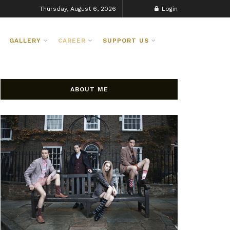
Thursday, August 6, 2026
Login
GALLERY
CAREER
SUPPORT US
ABOUT ME