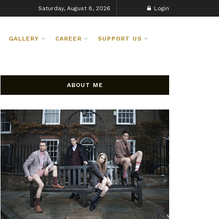
Saturday, August 8, 2026
Login
GALLERY
CAREER
SUPPORT US
ABOUT ME