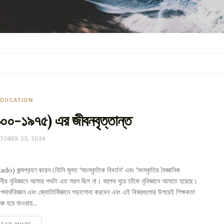
EDUCATION
০০-১৯৭৫) এর জীবনবৃত্তান্ত
OBER 23, 2024
 জন্মগ্রহণ করেন।তিনি মূলত 'সাংস্কৃতিক বিবর্তন' এবং 'সংস্কৃতির বৈজ্ঞানিক
র নৃবিজ্ঞানে আসার পথটা এত সরল ছিল না। বহুপথ ঘুরে তাঁকে নৃবিজ্ঞানে আসতে হয়েছে।
 পদার্থবিজ্ঞান এবং জ্যোতির্বিজ্ঞানে পড়াশোনা করবেন এবং এই বিষয়গুলোর উপরেই শিক্ষকতা
ু হয়ে যাওয়ায়...