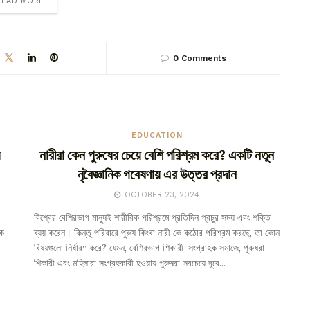
DETAILS
READ MORE
0 Comments
EDUCATION
ে
নারীরা কেন পুরুষের চেয়ে বেশি পরিশ্রম করে? একটি নতুন
নৃবৈজ্ঞানিক গবেষণায় এর উত্তর প্রদান
OCTOBER 23, 2024
বিশ্বের বেশিরভাগ মানুষই শারীরিক পরিশ্রমে প্রতিদিন প্রচুর সময় এবং শক্তি
ষক
ব্যয় করেন। কিন্তু পরিবারে পুরুষ কিংবা নারী কে কঠোর পরিশ্রম করছে, তা কোন
বিষয়গুলো নির্ধারণ করে? যেমন, বেশিরভাগ শিকারী-সংগ্রাহক সমাজে, পুরুষরা
শিকারী এবং মহিলারা সংগ্রহকারী হওয়ায় পুরুষরা‌ সবচেয়ে দূরে...