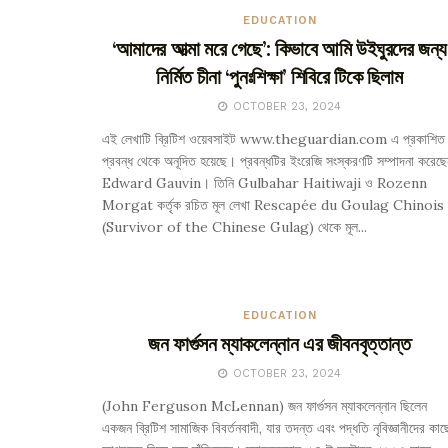
EDUCATION
‘আমাদের আত্মা মরে গেছে’: কিভাবে আমি উইঘুরদের জন্য
নির্মিত চীনা ‘পুনঃশিক্ষা’ শিবিরে টিকে ছিলাম
OCTOBER 23, 2024
এই লেখাটি ব্রিটিশ ওয়েবসাইট www.theguardian.com এ প্রকাশিত
প্রবন্ধ থেকে অনূদিত হয়েছে। প্রবন্ধটির ইংরেজি সংস্করণটি সম্পাদনা করেছে
Edward Gauvin। তিনি Gulbahar Haitiwaji ও Rozenn
Morgat কর্তৃক রচিত মূল লেখা Rescapée du Goulag Chinois
(Survivor of the Chinese Gulag) থেকে মূল...
EDUCATION
জন ফার্গুসন ম্যাকলেন্নান এর জীবনবৃত্তান্ত
OCTOBER 23, 2024
(John Ferguson McLennan) জন ফার্গুসন ম্যাকলেন্নান ছিলেন
একজন ব্রিটিশ সামাজিক বিবর্তনবাদী, যার তদন্ত এবং পদ্ধতি নৃবিজ্ঞানীদের কাছ