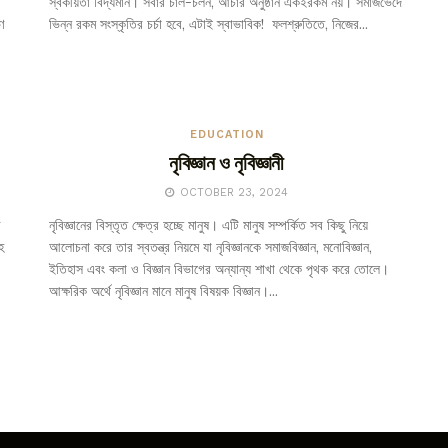
স্বকীয়তা বিদ্যমান। সবার চাল-চলন, আচার অনুষ্ঠান একইরকম নয়। সমাজভেদে
ে
ভিন্ন রকম সংস্কৃতির চর্চা হবে, এটাই স্বাভাবিক! ফলশ্রুতিতে, নিজের...
EDUCATION
নৃবিজ্ঞান ও নৃবিজ্ঞানী
OCTOBER 23, 2024
র
নৃবিজ্ঞানের বিস্তৃত ক্ষেত্র হচ্ছে মানুষ। এটি মানুষ সম্পর্কিত সব কিছু নিয়ে
হ
আলোচনা করে তার স্বতন্ত্র নিয়মে যা নৃবিজ্ঞানকে সমাজবিজ্ঞান, মনোবিজ্ঞান,
ইতিহাস এবং কলা ও বিজ্ঞান বিভাগের অন্যান্য শাখা থেকে পৃথক করে তোলে।
আক্ষরিক অর্থে নৃবিজ্ঞান মানে মানুষ বিষয়ক বিজ্ঞান।...