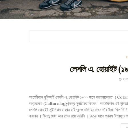
লেসলি এ. হোয়াইট (১৯
OCT
আমেরিকান নৃবিজ্ঞানী লেসলি এ. হোয়াইট ১৯০০ সালে কলোরাডোতে ( Colorado)
অধ্যয়নে'র (Culturology)জন্য সুপরিচিত ছিলেন। আমেরিকান এই নৃবিজ্ঞানী
লেসলি হোয়াইট লুইসিয়ানায় যখন হাইস্কুলে ভর্তি হন তখন তাঁর ইচ্ছা ছিল তিনি
করবেন । কিন্তু সেটা আর তখন হয়ে ওঠেনি । ১৯১৪ সালে প্রথম বিশ্বযুদ্ধ শুর