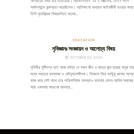
আগ্রহের বিষয় হয়ে দাঁড়িয়েছে। ম্যাকলেন্নান ১৪ ই অক্টোবর, ১৮২৭ সালে
স্কটল্যান্ডে জন্মগ্রহণ করেছিলেন। প্রশিক্ষণের মাধ্যমে আইনজীবী হওয়ার কারণ
তিনি নৃতাত্ত্বিক বিষয়গুলিতে অনেক...
EDUCATION
নৃবিজ্ঞানঃ সংজ্ঞায়ন ও আলোচ্য বিষয়
OCTOBER 23, 2024
পৃথিবীর সৃষ্টিলগ্ন হতে আজ পর্যন্ত যে সকল জীব ও জড়ের জন্ম হয়েছে মানুষ তা
মধ্যে সবচেয়ে রহস্যময় ও কৌতূহলোদ্দীপক। নিজেকে নিয়ে যতটুকু জানার আগ্র
কাজ করে সেই সাথে তার পারিপার্শ্বিক অবস্থাও ভাবনায় ফেলে৷ আদিম সমাজের
যারা একসময় আগুনের ব্যবহার...