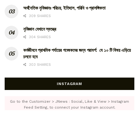
অর্থনৈতিক নৃবিজ্ঞানঃ পরিচয়, ইতিহাস, পরিধি ও প্রাসঙ্গিকতা
309 SHARES
নৃবিজ্ঞান যেখানে স্বতন্ত্র
304 SHARES
কর্মজীবনে প্রাথমিক পর্যায়ের গবেষকদের জন্য পরামর্শ: যে ১০ টি বিষয় এড়িয়ে
চলতে হবে
303 SHARES
INSTAGRAM
Go to the Customizer > JNews : Social, Like & View > Instagram
Feed Setting, to connect your Instagram account.