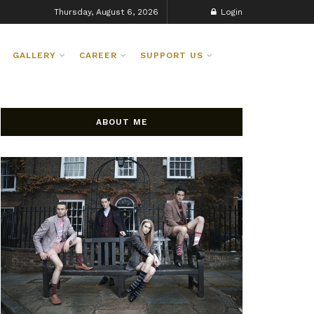
Thursday, August 6, 2026
Login
GALLERY
CAREER
SUPPORT US
ABOUT ME