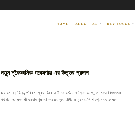
HOME
ABOUT US
KEY FOCUS
 নতুন নৃবৈজ্ঞানিক গবেষণায় এর উত্তর প্রদান
ি ব্যয় করেন। কিন্তু পরিবারে পুরুষ কিংবা নারী কে কঠোর পরিশ্রম করছে, তা কোন বিষয়গুলো
িলারা সংগ্রহকারী হওয়ায় পুরুষরা‌ সবচেয়ে দূরে হাঁটার মাধ্যমে বেশি পরিশ্রম করছে বলে