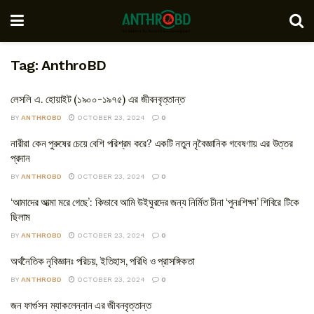
Tag:
AnthroBD
লেসলি এ. হোয়াইট (১৯০০-১৯৭৫) এর জীবনবৃত্তান্ত
BY
ANTHROBD
OCTOBER 23, 2024
0
নারীরা কেন পুরুষের চেয়ে বেশি পরিশ্রম করে? একটি নতুন নৃবৈজ্ঞানিক গবেষণায় এর উত্তর
প্রদান
BY
ANTHROBD
OCTOBER 23, 2024
0
‘আমাদের আত্মা মরে গেছে’: কিভাবে আমি উইঘুরদের জন্য নির্মিত চীনা ‘পুনঃশিক্ষা’ শিবিরে টিকে
ছিলাম
BY
ANTHROBD
OCTOBER 23, 2024
0
অর্থনৈতিক নৃবিজ্ঞানঃ পরিচয়, ইতিহাস, পরিধি ও প্রাসঙ্গিকতা
BY
ANTHROBD
OCTOBER 23, 2024
0
জন ফার্গুসন ম্যাকলেন্নান এর জীবনবৃত্তান্ত