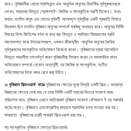
করে। নৃবিজ্ঞানীরা হোমো স্যাপিয়েন্স এবং আধুনিক মানুষের বিবর্তনীয় পূর্বপুরুষদেরকে
দেখেন, সম্ভাব্য বিস্তৃত প্রেক্ষাপটে- জৈবিক ও সাংস্কৃতিক প্রাণী হিসেবে। অন্য
কথায়, যতদিন মানুষ এবং তাদের পূর্ববর্তী মানবসদৃশ পূর্বসূরীরা একটি প্রজাতি হিসাবে
বিদ্যমান ছিল ততদিন নৃবিজ্ঞান মানুষের সম্পর্কে সবকিছু অধ্যয়ন করে। মানুষের নির্দিষ্ট
বিষয়ের বিশদ জিনিসের বর্ণনা না করে বরং বিস্তৃত ও সমন্বিত বিষয়গুলোর প্রতি
আলোকপাত করে৷ উদাহরণস্বরূপ, একজন জীবাশ্মবীদ আধুনিক মানুষের জৈবিক
পূর্বপুরুষদের সাংস্কৃতিক অভিযোজন বিবেচনা করেন। নৃবিজ্ঞানের দ্বারা আলোচিত
বিস্তৃত সময়সীমা তাৎপর্যপূর্ণ কারণ নৃবিজ্ঞানীরা বিশ্বাস করেন যে সমসাময়িক মানব
অভিযোজন সম্পর্কে যেকোন অন্তর্দৃষ্টি, হয় জৈবিক বা সাংস্কৃতিক, অতীত
অভিযোজনের দিকে নজর রেখে করা উচিত।
২৷ নৃবিজ্ঞান ফিল্ডওয়ার্ক করেঃ
নৃবিজ্ঞানের ক্ষেত্রে পুরো বিশ্বই একটি ফিল্ড। অন্যান্য
বিজ্ঞানের ক্ষেত্রে দেখা যায় যে তারা নির্দিষ্ট একটি ল্যাবের ভিতরে গবেষণা কাজ
পরিচালনা করে, নৃবিজ্ঞান এখানে ব্যতিক্রম! নৃবিজ্ঞান গবেষণা বেশিরভাগ ই হয় সরাসরি
মাঠের মধ্যে। নৃবিজ্ঞানে এথনোগ্রাফির মাধ্যমে প্রাথমিক তথ্য সংগ্রহ করা হয়।
সাধারণত নৃবিজ্ঞানের চারটি শাখারই ফিল্ডওয়ার্ক করা যায়।
ক) সাংস্কৃতিক নৃবিজ্ঞানে ক্ষেত্রে ফিল্ডওয়ার্কঃ