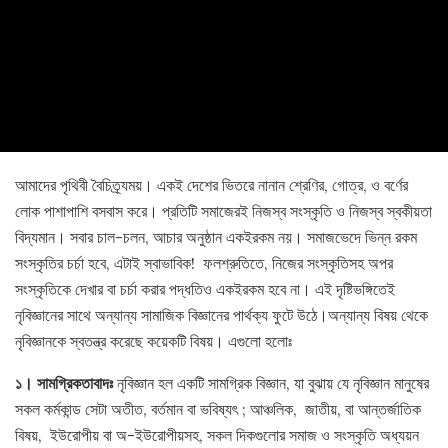
আমাদের পৃথিবী বৈচিত্র্যময়। একই দেশের ভিতরে নানান শ্রেণির, গোত্র, ও বর্ণের
লোক পাশাপাশি বসবাস করে। প্রতিটি সমাজেরই নিজস্ব সংস্কৃতি ও নিজস্ব স্বকীয়তা
বিদ্যমান। সবার চাল-চলন, আচার অনুষ্ঠান একইরকম নয়। সমাজভেদে ভিন্ন রকম
সংস্কৃতির চর্চা হবে, এটাই স্বাভাবিক! ফলশ্রুতিতে, নিজের সংস্কৃতিসহ অপর
সংস্কৃতিকে দেখার বা চর্চা করার পদ্ধতিও একইরকম হবে না। এই দৃষ্টিভঙ্গিতেই
নৃবিজ্ঞানের সাথে অন্যান্য সামাজিক বিজ্ঞানের পার্থক্য ফুটে উঠে।অন্যান্য বিষয় থেকে
নৃবিজ্ঞানকে স্বতন্ত্র করেছে কয়েকটি বিষয়। এগুলো হলোঃ
১। সামগ্রিকতাবাদঃ
নৃবিজ্ঞান হল একটি সামগ্রিক বিজ্ঞান, যা বুঝায় যে নৃবিজ্ঞান মানুষের
সকল কর্মকান্ড সেটা অতীত, বর্তমান বা ভবিষ্যৎ ; আঞ্চলিক, জাতীয়, বা আন্তর্জাতিক
বিষয়, ইউরোপীয় বা অ-ইউরোপীয়সহ, সকল দিকগুলোর সমাজ ও সংস্কৃতি অধ্যয়ন