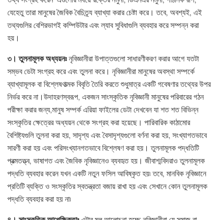
যেহেতু তারা মানুষের জৈবিক বৈচিত্র্য ব্যাখ্যা করার চেষ্টা করে। তবে, অবশ্যই, এই
তথ্যগুলির বেশিরভাগই কম্পিউটার এবং ল্যাব সুবিধাগুলি ব্যবহার করে সম্পন্ন করা
হয়।
৩। তুলনামূলক অধ্যয়নঃ
নৃবিজ্ঞানীরা উপাত্তগুলো সাধারণীকরণ করার আগে যতটা
সম্ভব ডেটা সংগ্রহ করে এবং তুলনা করে। নৃবিজ্ঞানীরা মানুষের অবস্থা সম্পর্কে
ব্যাখ্যামূলক বা বিশ্লেষণাত্মক বিবৃতি তৈরি করতে শুধুমাত্র একটি গবেষণার তথ্যের উপর
নির্ভর করে না।উদাহরণস্বরূপ, একজন সাংস্কৃতিক নৃবিজ্ঞানী মানুষের পরিবারের গঠন
পরীক্ষা করার জন্য,মানুষ সম্পর্ক এরিয়া ফাইলের ডেটা দেখবেন যা শত শত বিভিন্ন
সংস্কৃতির ক্ষেত্রের অধ্যয়ন থেকে সংগ্রহ করা হয়েছে। পারিবারিক কাঠামোর
বৈশিষ্ট্যগুলি তুলনা করা হয়, সাদৃশ্য এবং বৈসাদৃশ্যগুলো বর্ণনা করা হয়, সংখ্যাগতভাবে
সারণী করা হয় এবং পরিসংখ্যানগতভাবে বিশ্লেষণ করা হয়। তুলনামূলক পদ্ধতিটি
প্রত্মতত্ত্ব, ভাষাগত এবং জৈবিক নৃবিজ্ঞানেও ব্যবহৃত হয়। জীবাশ্মবিদরাও তুলনামূলক
পদ্ধতি ব্যবহার করেন যখন একটি নতুন ফসিল আবিষ্কৃত হয়৷ তবে, মানবিক নৃবিজ্ঞানে
প্রতিটি ব্যক্তি ও সংস্কৃতির স্বতন্ত্রতা বজায় রাখা হয় এবং সেখানে কোন তুলনামূলক
পদ্ধতি ব্যবহার করা হয় না৷
৪। সাংস্কৃতিক আপেক্ষিকতাঃ
এটার মূল আলোচনা হচ্ছে নৃবিজ্ঞানীরা যে সমাজ বা