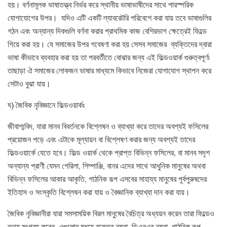
হয়। বর্ণনামূলক ভাষাতত্ত্ব নির্ভর করে স্থানীয় ভাষাভাষীদের সাথে পারস্পরিক
যোগাযোগের উপর। যদিও এটি একটি ল্যাবরেটরি পরিবেশে করা যায় তবে ভাষাগুলির
গঠন এবং অন্যান্য দিকগুলি বর্ণনা করার প্রাথমিক কাজ বেশিরভাগ ক্ষেত্রেই ফিল্ডে
গিয়ে করা হয়। যে সমাজের উপর গবেষণা করা হয় সেসব সমাজের ব্যক্তিদের দ্বারা
ভাষা কীভাবে ব্যবহার করা হয় তা পরবর্তীতে বোঝার জন্য এই ফিল্ডওয়ার্ক গুরুত্বপূর্ণ৷
তাছাড়া ঐ সমাজের লোকজন ভাষার মাধ্যমে কিভাবে নিজেরা যোগাযোগ স্থাপন করে
সেটাও বুঝা যায়।
ঘ) জৈবিক নৃবিজ্ঞানে ফিল্ডওয়ার্কঃ
জীবাশ্মবিদ, যারা মানব বিবর্তনকে বিশ্লেষন ও ব্যাখ্যা করে তাদের অবশ্যই ফসিলের
প্রয়োজন পড়ে এবং এটাকে মূল্যায়ন বা বিশ্লেষণ করার জন্য অবশ্যই তাদের
ফিল্ডওয়ার্কে যেতে হবে। ফিল্ড ওয়ার্ক থেকে প্রাপ্ত বিভিন্ন ফসিলের, বা মানব সদৃশ
অন্যান্য প্রাণী যেমন গেরিলা, শিম্পাঞ্জি, বানর এদের সাথে আধুনিক মানুষের অথবা
বিভিন্ন ফসিলের আকার আকৃতি, গাঠনিক রূপ এসবের সাহায্য মানুষের পূর্বপুরুষদের
ইতিহাস ও সংস্কৃতি বিশ্লেষন করা যায় ও বৈজ্ঞানিক ব্যাখ্যা দান করা যায়।
জৈবিক নৃবিজ্ঞানীরা যারা সমসাময়িক বিরল মানুষের বৈচিত্র অধ্যয়ন করেন তারা ফিল্ডেও
তথ্য সংগ্রহ করেন এগুলোর মধয়ে রক্তের নমুনা, ডিএনএর নমুনা, গাঠনিক রূপ,