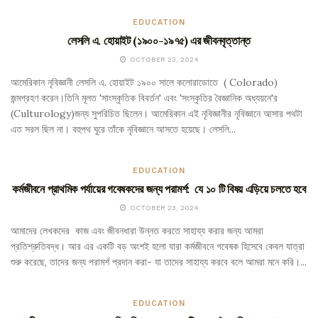
EDUCATION
লেসলি এ. হোয়াইট (১৯০০-১৯৭৫) এর জীবনবৃত্তান্ত
OCTOBER 23, 2024
আমেরিকান নৃবিজ্ঞানী লেসলি এ. হোয়াইট ১৯০০ সালে কলোরাডোতে ( Colorado)
জন্মগ্রহণ করেন।তিনি মূলত 'সাংস্কৃতিক বিবর্তন' এবং 'সংস্কৃতির বৈজ্ঞানিক অধ্যয়নে'র
(Culturology)জন্য সুপরিচিত ছিলেন। আমেরিকান এই নৃবিজ্ঞানীর নৃবিজ্ঞানে আসার পথটা
এত সরল ছিল না। বহুপথ ঘুরে তাঁকে নৃবিজ্ঞানে আসতে হয়েছে। লেসলি...
EDUCATION
কর্মজীবনে প্রাথমিক পর্যায়ের গবেষকদের জন্য পরামর্শ: যে ১০ টি বিষয় এড়িয়ে চলতে হবে
OCTOBER 23, 2024
আমাদের লেখকদের কাজ এবং জীবনধারা উন্নত করতে সাহায্য করার জন্য আমরা
প্রতিশ্রুতিবদ্ধ। আর এর একটি বড় অংশই হলো যারা কর্মজীবনে গবেষক হিসেবে কেবল যাত্রা
শুরু করেছে, তাদের জন্য পরামর্শ প্রদান করা- যা তাদের সাহায্য করবে বলে আমরা মনে করি।...
EDUCATION