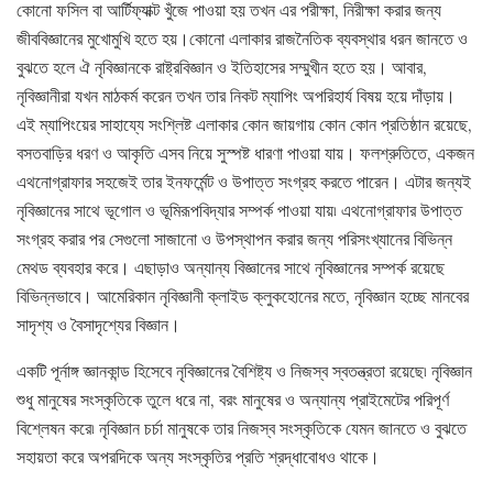
কোনো ফসিল বা আর্টিফ্যাক্ট খুঁজে পাওয়া হয় তখন এর পরীক্ষা, নিরীক্ষা করার জন্য
জীববিজ্ঞানের মুখোমুখি হতে হয়।কোনো এলাকার রাজনৈতিক ব্যবস্থার ধরন জানতে ও
বুঝতে হলে ঐ নৃবিজ্ঞানকে রাষ্ট্রবিজ্ঞান ও ইতিহাসের সম্মুখীন হতে হয়। আবার,
নৃবিজ্ঞানীরা যখন মাঠকর্ম করেন তখন তার নিকট ম্যাপিং অপরিহার্য বিষয় হয়ে দাঁড়ায়।
এই ম্যাপিংয়ের সাহায্যে সংশ্লিষ্ট এলাকার কোন জায়গায় কোন কোন প্রতিষ্ঠান রয়েছে,
বসতবাড়ির ধরণ ও আকৃতি এসব নিয়ে সুস্পষ্ট ধারণা পাওয়া যায়। ফলশ্রুতিতে, একজন
এথনোগ্রাফার সহজেই তার ইনফর্মেন্ট ও উপাত্ত সংগ্রহ করতে পারেন। এটার জন্যই
নৃবিজ্ঞানের সাথে ভূগোল ও ভূমিরূপবিদ্যার সম্পর্ক পাওয়া যায়৷ এথনোগ্রাফার উপাত্ত
সংগ্রহ করার পর সেগুলো সাজানো ও উপস্থাপন করার জন্য পরিসংখ্যানের বিভিন্ন
মেথড ব্যবহার করে। এছাড়াও অন্যান্য বিজ্ঞানের সাথে নৃবিজ্ঞানের সম্পর্ক রয়েছে
বিভিন্নভাবে। আমেরিকান নৃবিজ্ঞানী ক্লাইড ক্লুকহোনের মতে, নৃবিজ্ঞান হচ্ছে মানবের
সাদৃশ্য ও বৈসাদৃশ্যের বিজ্ঞান।
একটি পূর্নাঙ্গ জ্ঞানকান্ড হিসেবে নৃবিজ্ঞানের বৈশিষ্ট্য ও নিজস্ব স্বতন্ত্রতা রয়েছে৷ নৃবিজ্ঞান
শুধু মানুষের সংস্কৃতিকে তুলে ধরে না, বরং মানুষের ও অন্যান্য প্রাইমেটের পরিপূর্ণ
বিশ্লেষন করে৷ নৃবিজ্ঞান চর্চা মানুষকে তার নিজস্ব সংস্কৃতিকে যেমন জানতে ও বুঝতে
সহায়তা করে অপরদিকে অন্য সংস্কৃতির প্রতি শ্রদ্ধাবোধও থাকে।