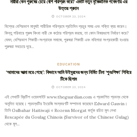
নারীরা কেন পুরুষের চেয়ে বেশি পরিশ্রম করে? একটি নতুন নৃবৈজ্ঞানিক গবেষণায় এর
উত্তর প্রদান
OCTOBER 23, 2024
বিশ্বের বেশিরভাগ মানুষই শারীরিক পরিশ্রমে প্রতিদিন প্রচুর সময় এবং শক্তি ব্যয় করেন।
কিন্তু পরিবারে পুরুষ কিংবা নারী কে কঠোর পরিশ্রম করছে, তা কোন বিষয়গুলো নির্ধারণ করে?
যেমন, বেশিরভাগ শিকারী-সংগ্রাহক সমাজে, পুরুষরা শিকারী এবং মহিলারা সংগ্রহকারী হওয়ায়
পুরুষরা‌ সবচেয়ে দূরে...
EDUCATION
‘আমাদের আত্মা মরে গেছে’: কিভাবে আমি উইঘুরদের জন্য নির্মিত চীনা ‘পুনঃশিক্ষা’ শিবিরে
টিকে ছিলাম
OCTOBER 23, 2024
এই লেখাটি ব্রিটিশ ওয়েবসাইট www.theguardian.com এ প্রকাশিত প্রবন্ধ থেকে
অনূদিত হয়েছে। প্রবন্ধটির ইংরেজি সংস্করণটি সম্পাদনা করেছেন Edward Gauvin।
তিনি Gulbahar Haitiwaji ও Rozenn Morgat কর্তৃক রচিত মূল লেখা
Rescapée du Goulag Chinois (Survivor of the Chinese Gulag)
থেকে মূল...